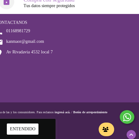
Tus datos siempre protegidos
ONTACTANOS
01168981729
kanmaor@gmail.com
Av Rivadavia 4532 local 7
a de las y los consumidores. Para reclamos
ingresá acá.
/
Botón de arrepentimiento
ENTENDIDO