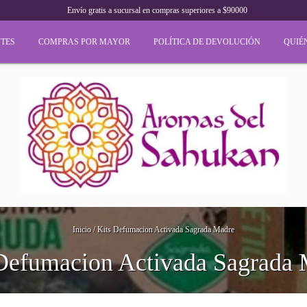
Envío gratis a sucursal en compras superiores a $90000
TES
COMPRAS POR MAYOR
POLÍTICA DE DEVOLUCIÓN
QUIÉ
Inicio
/
Kits Defumacion Activada Sagrada Madre
Defumacion Activada Sagrada