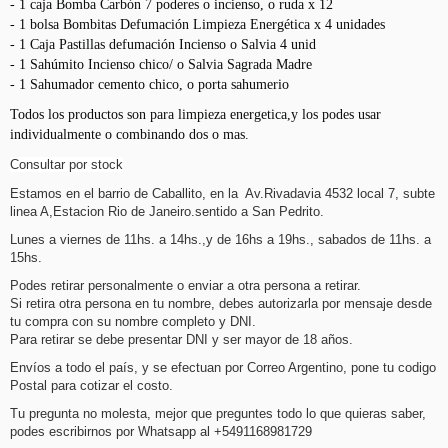
- 1 caja Bomba Carbón 7 poderes o incienso, o ruda x 12
- 1 bolsa Bombitas Defumación Limpieza Energética x 4 unidades
- 1 Caja Pastillas defumación Incienso o Salvia 4 unid
- 1 Sahúmito Incienso chico/ o Salvia Sagrada Madre
- 1 Sahumador cemento chico, o porta sahumerio
Todos los productos son para limpieza energetica,y los podes usar
individualmente o combinando dos o mas.
Consul
tar por stock
Estamos en el barrio de Caballito, en la Av.Rivadavia 4532 local 7, subte
linea A,Estacion Rio de Janeiro.sentido a San Pedrito.
Lunes a viernes de 11hs. a 14hs.,y de 16hs a 19hs., sabados de 11hs. a
15hs.
Podes retirar personalmente o enviar a otra persona a retirar.
Si retira otra persona en tu nombre, debes autorizarla por mensaje desde
tu compra con su nombre completo y DNI.
Para retirar se debe presentar DNI y ser mayor de 18 años.
Envíos a todo el país, y se efectuan por Correo Argentino, pone tu codigo
Postal para cotizar el costo.
Tu pregunta no molesta, mejor que preguntes todo lo que quieras saber,
podes escribirnos por Whatsapp al +5491168981729