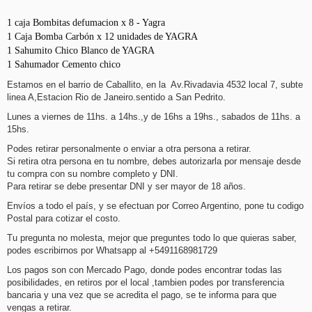
1 caja Bombitas defumacion x 8 - Yagra
1 Caja Bomba Carbón x 12 unidades de YAGRA
1 Sahumito Chico Blanco de YAGRA
1 Sahumador Cemento chico
Estamos en el barrio de Caballito, en la Av.Rivadavia 4532 local 7, subte
linea A,Estacion Rio de Janeiro.sentido a San Pedrito.
Lunes a viernes de 11hs. a 14hs.,y de 16hs a 19hs., sabados de 11hs. a
15hs.
Podes retirar personalmente o enviar a otra persona a retirar.
Si retira otra persona en tu nombre, debes autorizarla por mensaje desde
tu compra con su nombre completo y DNI.
Para retirar se debe presentar DNI y ser mayor de 18 años.
Envíos a todo el país, y se efectuan por Correo Argentino, pone tu codigo
Postal para cotizar el costo.
Tu pregunta no molesta, mejor que preguntes todo lo que quieras saber,
podes escribirnos por Whatsapp al +5491168981729
Los pagos son con Mercado Pago, donde podes encontrar todas las
posibilidades, en retiros por el local ,tambien podes por transferencia
bancaria y una vez que se acredita el pago, se te informa para que
vengas a retirar.