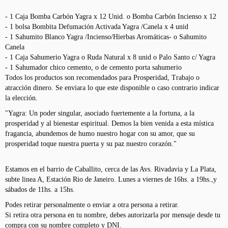
- 1 Caja Bomba Carbón Yagra x 12 Unid. o Bomba Carbón Incienso x 12
- 1 bolsa Bombita Defumación Activada Yagra /Canela x 4 unid
- 1 Sahumito Blanco Yagra /Incienso/Hierbas Aromáticas- o Sahumito
Canela
- 1 Caja Sahumerio Yagra o Ruda Natural x 8 unid o Palo Santo c/ Yagra
- 1 Sahumador chico cemento, o de cemento porta sahumerio
Todos los productos son recomendados para Prosperidad, Trabajo o
atracción dinero. Se enviara lo que este disponible o caso contrario indicar
la elección.
"Yagra: Un poder singular, asociado fuertemente a la fortuna, a la
prosperidad y al bienestar espiritual. Demos la bien venida a esta mística
fragancia, abundemos de humo nuestro hogar con su amor, que su
prosperidad toque nuestra puerta y su paz nuestro corazón."
Estamos en el barrio de Caballito, cerca de las Avs. Rivadavia y La Plata,
subte linea A, Estación Rio de Janeiro. Lunes a viernes de 16hs. a 19hs.,y
sábados de 11hs. a 15hs.
Podes retirar personalmente o enviar a otra persona a retirar.
Si retira otra persona en tu nombre, debes autorizarla por mensaje desde tu
compra con su nombre completo y DNI.