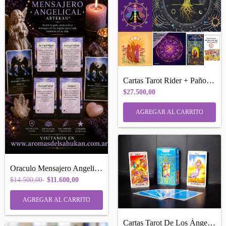
Cartas Tarot Rider + Paño Tirada 70cm.x7...
$27.500,00
Oraculo Mensajero Angelical Artekan®
$14.500,00
$11.600,00
Cartas Tarot De Los Ángeles Iluminarte -...