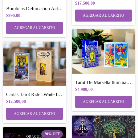
$17.500,00
Bombitas Defumacion Activada X 4 ver var...
$990,00
AGREGAR AL CARRITO
Tarot De Marsella Iluminarte, Guia Compl...
$4.900,00
Cartas Tarot Rider-Waite Iluminarte 78 c...
$12.500,00
20
%
OFF