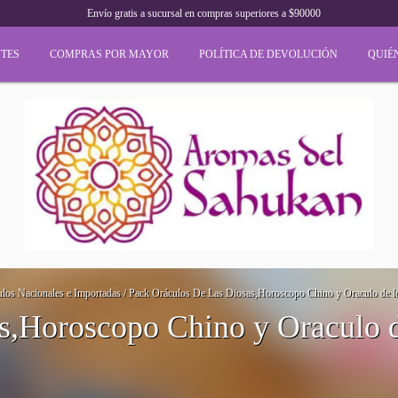
Envío gratis a sucursal en compras superiores a $90000
TES
COMPRAS POR MAYOR
POLÍTICA DE DEVOLUCIÓN
QUIÉ
ulos Nacionales e Importadas
/
Pack Oráculos De Las Diosas,Horoscopo Chino y Oraculo de lo
s,Horoscopo Chino y Oraculo d