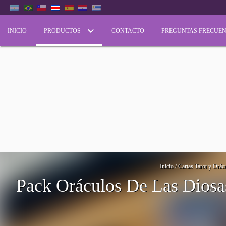
INICIO
PRODUCTOS
CONTACTO
PREGUNTAS FRECUEN
Inicio
/
Cartas Tarot y Orác
Pack Oráculos De Las Diosa