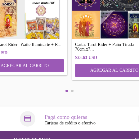
arot Rider- Waite Iluminarte + R...
Cartas Tarot Rider + Paño Tirada
70cm.x7...
 USD
$23.63 USD
Pagá como quieras
Tarjetas de crédito o efectivo