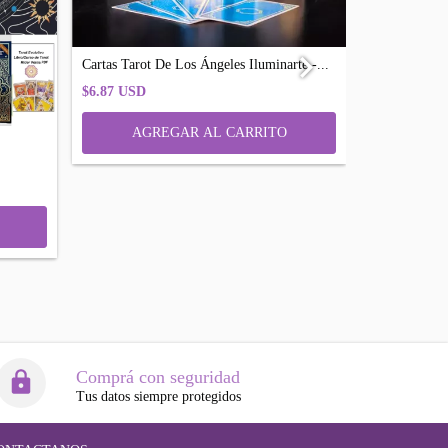
Cartas Tarot De Los Ángeles Iluminarte -...
Pack Cartas T
$6.87 USD
$23.98 USD
Comprá con seguridad
Tus datos siempre protegidos