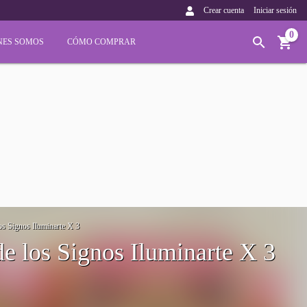
Crear cuenta
Iniciar sesión
0
NES SOMOS
CÓMO COMPRAR
s Signos Iluminarte X 3
e los Signos Iluminarte X 3