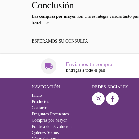
Conclusión
Las
compras por mayor
son una estrategia valiosa tanto pa
beneficios.
ESPERAMOS SU CONSULTA
Enviamos tu compra
Entregas a todo el país
NAVEGACIÓN
REDES SOCIALES
Inicio
Productos
Contacto
Preguntas Frecuentes
Compras por Mayor
Política de Devolución
Quiénes Somos
Cómo Comprar