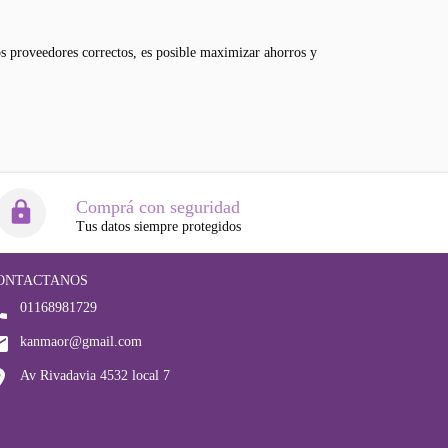
os proveedores correctos, es posible maximizar ahorros y
Comprá con seguridad
Tus datos siempre protegidos
ONTACTANOS
01168981729
kanmaor@gmail.com
Av Rivadavia 4532 local 7